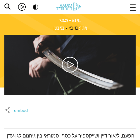
בני בא – 9.8.23
מתוך:
בני בא
בני בשן
embed
תמצית הפודקאסט
והפעם, ליאור דיין ושייקספיר על כסף, סמוראי בין גיהנום לגן-עדן