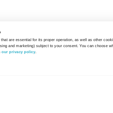
s
hat are essential for its proper operation, as well as other cooki
ising and marketing) subject to your consent. You can choose wh
 
our privacy policy
.
רדיו מהות החיים משדר ב:
ערוץ 87
YES
סלקום
TV
TUNE IN