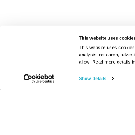
This website uses cookie
This website uses cookies t
analysis, research, advert
allow. Read more details in
Show details