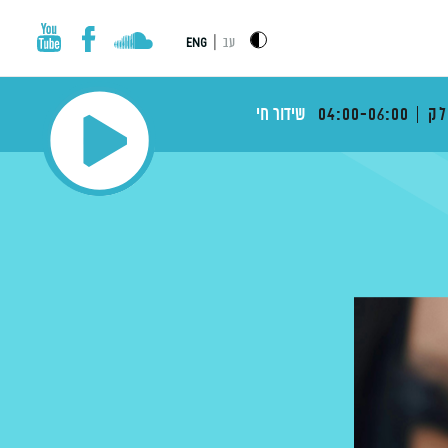
|
עב
ENG
לק
04:00-06:00
שידור חי