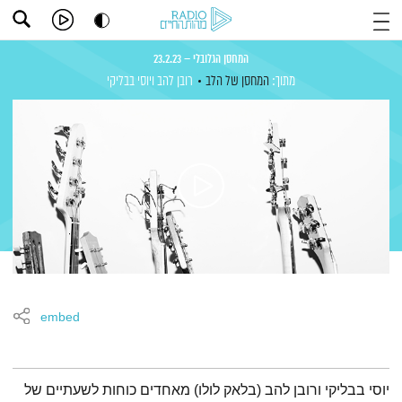
המחסן הגלובלי – 23.2.23
מתוך:
המחסן של הלב
רובן להב
ויוסי בבליקי
embed
תמצית הפודקאסט
יוסי בבליקי ורובן להב (בלאק לולו) מאחדים כוחות לשעתיים של