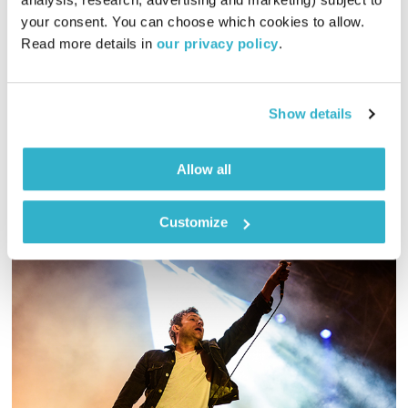
עולם קטן
אורי בנקהלטר
your consent. You can choose which cookies to allow. 
01:56:50
04.08.20
Read more details in 
our privacy policy
.
מסע מוזיקלי יומי עם אורי בנקהלטר, והפעם – תכנית שכולה שירי
אהבה לרגל יום שידורים מיוחד לטו באב
Show details
אודיו
Allow all
Customize