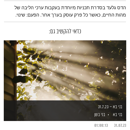
תמצית הפודקאסט
הדס גלעד בסדרת תכניות מיוחדת בעקבות ערכי הליבה של
מהות החיים, כאשר כל פרק עוסק בערך אחר. הפעם: שינוי.
כדאי להקשיב גם:
בני בא – 31.7.23
בני בא
בני בשן
01:00:13
31.07.23