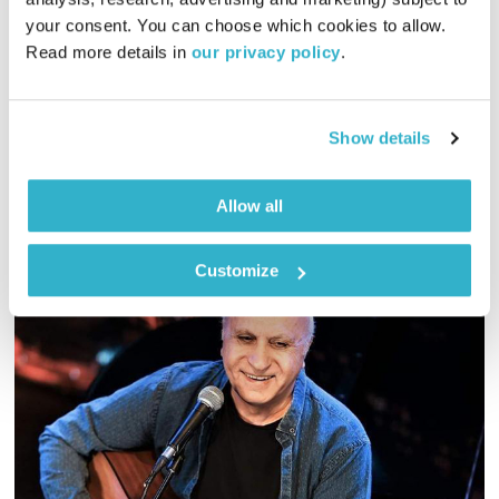
00:01:06
09.06.20
your consent. You can choose which cookies to allow. 
Read more details in 
our privacy policy
.
קטעים נבחרים מתוך "הקול יחסים" – תכנית על הורות ויחסים
במשפחה בליווי מדריכות מוסמכות בגישת אדלר.
אודיו
Show details
Allow all
Customize