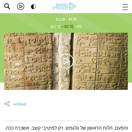
בני בא – 14.5.23
מתוך:
בני בא
בני בשן
embed
תמצית הפודקאסט
והפעם, הלוח הראשון של גלגמש. רק למיטיבי קשב. אשכרה ככה.