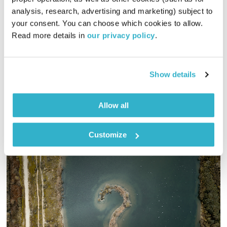
00:58:21
30.11.17
analysis, research, advertising and marketing) subject to 
your consent. You can choose which cookies to allow. 
סיעור מוחות בשידור חי בהגשת אלון נוימן ואסף עזריה, והפעם –
Read more details in 
our privacy policy
.
ראיית הטוב. מוזמנים להרחיב על ידי קריאת הכתבה:
"שיעור לחיים מאריק זאבי: האם באמת כל מה שקורה לנו הוא
לטובה?"
Show details
אודיו
Allow all
Customize