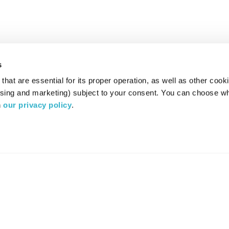
s
hat are essential for its proper operation, as well as other cooki
ising and marketing) subject to your consent. You can choose wh
 
our privacy policy
.
רדיו מהות החיים משדר ב:
ערוץ 87
YES
סלקום
TV
TUNE IN