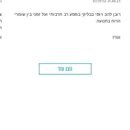
13
01:59:52
21.08.25
רובן להב ויוסי בבליקי במסע רב תרבותי ועל זמני בין שומרי
צ
הרוח בתנועה
ח
ת
ה
אודיו
או
הצג עוד