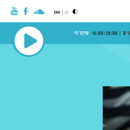
|
עב
ENG
ים
16:00-20:00
שידור חי