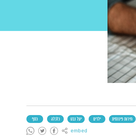
חירות פיננסית
ילדים
יעל נבט
כלכלה
כסף
embed