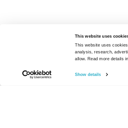
This website uses cookie
This website uses cookies t
analysis, research, advert
allow. Read more details in
Show details