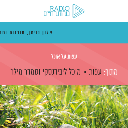
אלון נוימן, תובנות וחב
עפות על אוכל
מתוך:
עפות
מיכל ליבידנסקי
וסמדר מילר