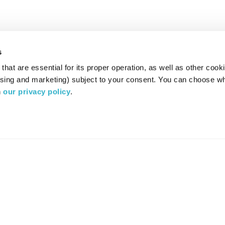
s
hat are essential for its proper operation, as well as other cooki
ising and marketing) subject to your consent. You can choose wh
 
our privacy policy
.
רדיו מהות החיים משדר ב:
ערוץ 87
YES
סלקום
TV
TUNE IN