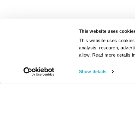
This website uses cookie
This website uses cookies t
analysis, research, advert
allow. Read more details in
Show details