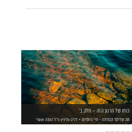
כוחו של הרגע הזה – חלק ב'
מה שלימד הבודהה - חיי היומיום
דליק ווליניץ
וד"ר נעמה אושרי