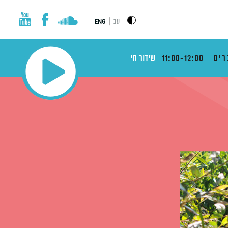
|
עב
ENG
רים
11:00-12:00
שידור חי