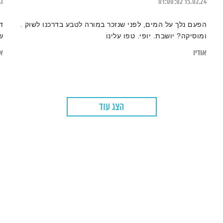
13
01:00:02
15.02.24
הפעם נלך על המים, לפני שנזכר במורה לטבע בדרכנו לשוק .
ד
ומוסיקה? יושבת. יופי. טפו עלינו
ש
אודיו
או
הצג עוד