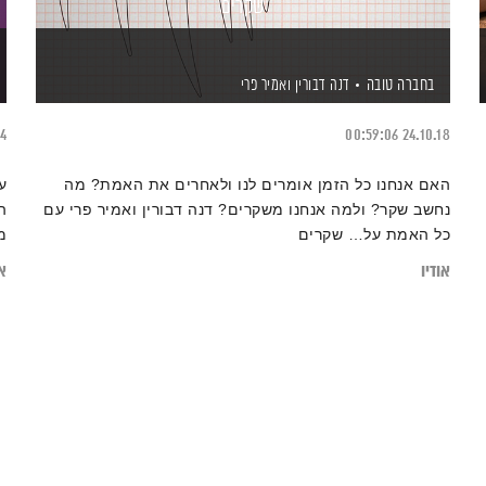
שקרים
בחברה טובה
דנה דבורין
ואמיר פרי
14
00:59:06
24.10.18
האם אנחנו כל הזמן אומרים לנו ולאחרים את האמת? מה
ע
נחשב שקר? ולמה אנחנו משקרים? דנה דבורין ואמיר פרי עם
ה
כל האמת על… שקרים
מ
אודיו
או