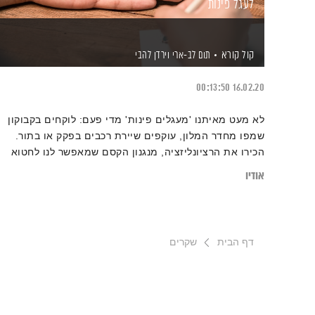
לעגל פינות
קול קורא
תום לב-ארי
וירדן להבי
00:13:50
16.02.20
לא מעט מאיתנו 'מעגלים פינות' מדי פעם: לוקחים בקבוקון
שמפו מחדר המלון, עוקפים שיירת רכבים בפקק או בתור.
הכירו את הרציונליזציה, מנגנון הקסם שמאפשר לנו לחטוא
חטאים קטנים אך גם להישאר אנשים הגונים בעיני עצמנו.
אודיו
כיצד מנגנון זה פועל ומסייע לנו בהבניות מוסריות? ואיך ניתן
לרתום אותו לטובתנו ולשימור הערכים שלנו
דף הבית
שקרים