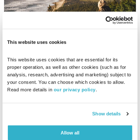
זריזות
This website uses cookies
קצר ולעניין
אלון נוימן
והרב אסף עזריה
01:00:46
26.10.17
This website uses cookies that are essential for its 
proper operation, as well as other cookies (such as for 
סיעור מוחות בשידור חי בהגשת אלון נוימן ואסף עזריה. והפעם –
analysis, research, advertising and marketing) subject to 
זריזות. מוזמנים להרחיב על ידי קריאת הכתבה:
your consent. You can choose which cookies to allow. 
"האם אתם מתנהלים בקצב החיים האופטימלי עבורכם? ומה אפשר
Read more details in 
our privacy policy
.
להפיק משינוי מהירות"
אודיו
Show details
Allow all