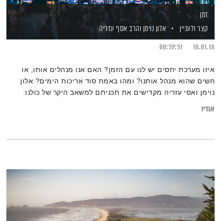
זמן
קצר ולעניין
אלון נוימן
והרב אסף עזריה
00:59:51
18.01.18
איזו מערכת יחסים יש לנו עם הזמן? האם אנו מנהלים אותו, או
חשים שהוא מנהל אותנו? ומהו באמת סוד אריכות הימים? אלון
נוימן ואסי עזריה מקדישים את תכניתם למשאב היקר של כולנו:
הזמן. מוזמנים להרחיב על ידי קריאת הכתבה:
אודיו
"הזמן 'טס' לכם ככל שאתם מתבגרים? אל דאגה, אפשר להאט אותו
בדרכים פשוטות"