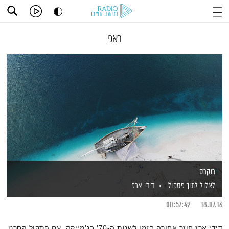
ראפ
רוקרס
לצלול לתוך פסקול
דידי ארז
00:57:49
18.07.16
דידי ארז חוזר אחורה בזמן לשנות ה-70' בג'מייקה, עם פסקול הסרט