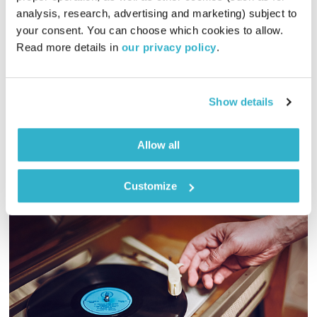
analysis, research, advertising and marketing) subject to 
01:00:06
03.11.23
your consent. You can choose which cookies to allow. 
Read more details in 
our privacy policy
.
הפעם למרגלות שועל, חמור ואריה, נפגוש מיגל ולא מיגל, ונזכור
דבר ששכחנו, רגע לפני שיצאנו, למסע יפה ומפותל, אופטימי
ופסימי, אל עבר האמת. ומוסיקה? זורחת. וטפו עלינו
Show details
אודיו
Allow all
Customize