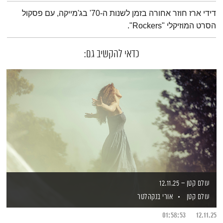
תמצית הפודקאסט
דידי ארז חוזר אחורה בזמן לשנות ה-70' בג'מייקה, עם פסקול
הסרט המוזיקלי "Rockers".
כדאי להקשיב גם:
עולם קטן – 12.11.25
עולם קטן
אורי בנקהלטר
01:58:53
12.11.25