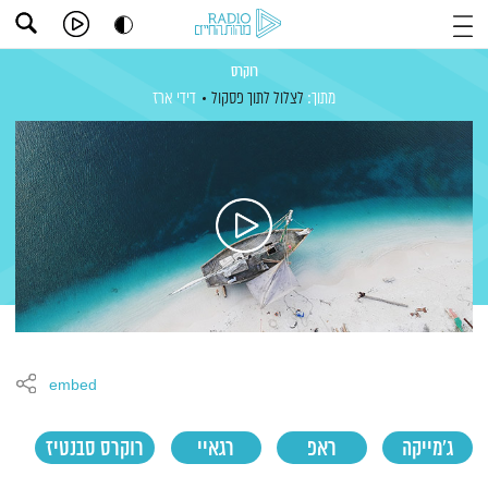
רוקרס
מתוך:
לצלול לתוך פסקול
דידי ארז
embed
ג'מייקה
ראפ
רגאיי
רוקרס סבנטיז