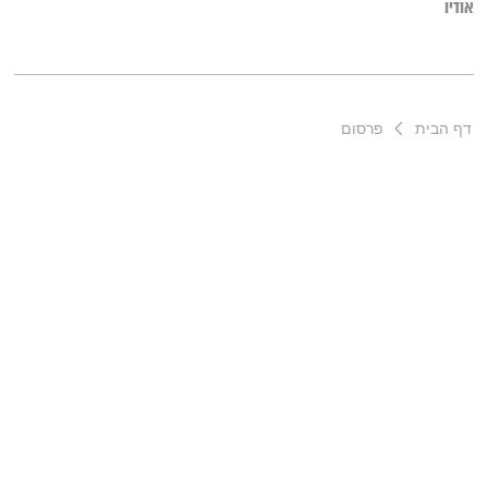
אודיו
צריכה לבכות בגלל העבודה שלך את מספיק בוכה בגללי״. באותו
הרגע גמלה בליבה ההחלטה ללכת אחרי החלום שלה. היום היא
עיתונאית ופובליציסטית בישראל היום. על השינוי המשמעותי בחייה
היא מספרת לענת קלו לברון.
דף הבית
פרסום