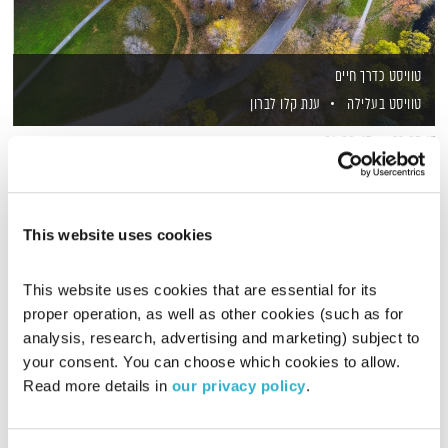
טוויסט כדרך חיים
טוויסט בעלילה
ענת קלו לברון
01:00:47
23.05.17
אודליה אלכסנדרוביץ׳ עשתה קריירה בשיווק ופרסום, בהמשך
החליטה שהיא רוצה להיות מאפרת והפכה לאחת המאפרות
המבוקשות בתעשייה. אבל אז היא החליטה שהיא רוצה לעשות יותר
This website uses cookies
מזה. בתכנית היא מספרת לענת קלו לברון מה צריך כדי להצליח
אודיו
להמציא את עצמך כל פעם מחדש ואיך החיבור לייעוד יכול לתת לנו
This website uses cookies that are essential for its 
אומץ לעשות טוויסט
proper operation, as well as other cookies (such as for 
analysis, research, advertising and marketing) subject to 
your consent. You can choose which cookies to allow. 
Read more details in 
our privacy policy
.