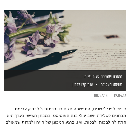
המורה שהפכה לעיתונאית
טוויסט בעלילה
ענת קלו לברון
00:57:18
19.04.16
בדיוק לפני 9 שנים, התיישבה חגית רון רבינוביץ' לבדוק ערימת
מבחנים כשלידה יושב עילי בנה האוטיסט. במבחן השישי בערך היא
התחילה לבכות ולבכות. ואז, ברגע המכונן של חייה ולמרות שמעולם
לא הוציא מילה מפיו, היא שמעה אותו אומר לה ״אמא את לא