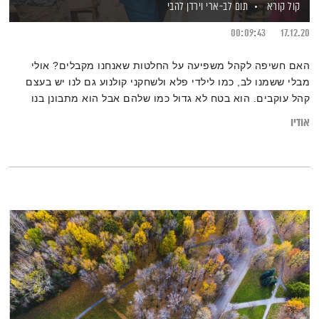
קול קורא
תום לב-ארי
וירדן להבי
00:09:43
17.12.20
האם חשיפה לקהל משפיעה על החלטות שאנחנו מקבלים? אולי
מבלי ששמנו לב, כמו לילדי פלא ולשחקני קולנוע גם לנו יש בעצם
קהל עוקבים. הוא בטח לא גדול כמו שלהם אבל הוא מתבונן בנו
כמעט בכל רגע נתון ובאופן תת מודע משפיע עלינו ועל טיב
אודיו
הביצועים שלנו. מתי אנחנו חושפים את עצמנו ומתי לא, וכיצד זה
משנה את התנהגותנו?