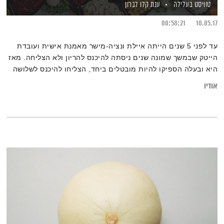
טוויסט בעלילה
ענת קלו לברון
00:58:21
10.05.17
עד לפני 5 שנים הייתה איילת ונציה-מישר מאמנת אישית ועובדת
הייטק שבמשך שמונה שנים ניסתה להיכנס להריון ולא הצליחה. מאז
היא ובעלה הספיקו להיות מובטלים ביחד, הצליחו להיכנס לשלושה
הריונות מוצלחים ביחד, למצוא את תזונת הפליאו ביחד, ולשנות את
אודיו
כל חייהם