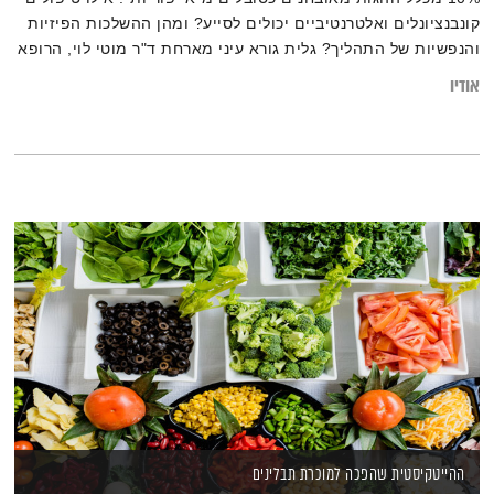
קונבנציונלים ואלטרנטיביים יכולים לסייע? ומהן ההשלכות הפיזיות
והנפשיות של התהליך? גלית גורא עיני מארחת ד"ר מוטי לוי, הרופא
הראשי של רשת מרפאות רפואה משלימה ב"כללית", עדנה זילברמן,
אודיו
בעלת תואר שני בביולוגיה, מטפלת ברפואה סינית, הומאופתיה,
ריקול הילינג ומורה לתטא הילינג ורוית עז-הדן דסקל, מטפלת
בדיקור סיני, מומחית לטיפול בנשים-גניקולוגיה. מרצה בנושאי
הרפואה הסינית.
ההייטקיסטית שהפכה למוכרת תבלינים