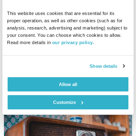
התבוננות סביבתית חברתית – 9.11.20
This website uses cookies that are essential for its 
התבוננות
דליק ווליניץ
ושמואל שאול
proper operation, as well as other cookies (such as for 
analysis, research, advertising and marketing) subject to 
00:29:26
09.11.20
your consent. You can choose which cookies to allow. 
Read more details in 
our privacy policy
.
שלומית שרביט ברזילי ודליק ווליניץ ברצועה מרחיבת פרספקטיבה
על החברה והסביבה בה אנו חיים. והפעם: הבחירה בג'ו ביידן לנשיא
ה-46 של ארה"ב. ירקות ופירות העונה והשפעת הקורונה על נוער
בסיכון.
Show details
אודיו
Allow all
Customize