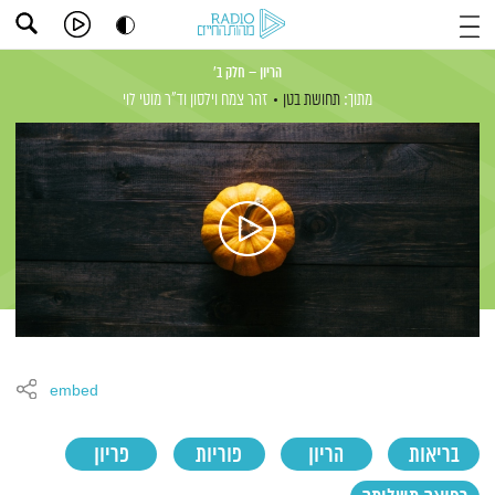
הריון – חלק ב'
מתוך:
תחושת בטן
זהר צמח וילסון
וד"ר מוטי לוי
embed
בריאות
הריון
פוריות
פריון