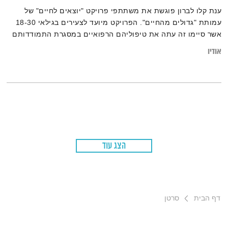
ענת קלו לברון פוגשת את משתתפי פרויקט "יוצאים לחיים" של
עמותת "גדולים מהחיים". הפרויקט מיועד לצעירים בגילאי 18-30
אשר סיימו זה עתה את טיפוליהם הרפואיים במסגרת התמודדותם
עם מחלת הסרטן ובמסגרתו הם מקבלים תמיכה וכלים להשתלבות
אודיו
במסגרות החיים הנורמטיביות
הצג עוד
דף הבית
סרטן