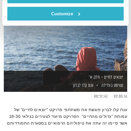
Customize
יוצאים לחיים – חלק א'
טוויסט בעלילה
ענת קלו לברון
00:51:43
09.08.16
ענת קלו לברון פוגשת את משתתפי פרויקט "יוצאים לחיים" של
עמותת "גדולים מהחיים". הפרויקט מיועד לצעירים בגילאי 18-30
אשר סיימו זה עתה את טיפוליהם הרפואיים במסגרת התמודדותם
עם מחלת הסרטן ובמסגרתו הם מקבלים תמיכה וכלים להשתלבות