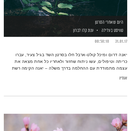
היום שאחרי הסרטן
טוויסט בעלילה
ענת קלו לברון
00:58:18
31.01.17
יאנה דרום ומיכל קולט-ארבל חלו בסרטן השד בגיל צעיר, עברו
כריתה וטיפולים, עשו ניתוח שחזור ולאחריו כל אחת מצאה את
עצמה מתמודדת עם ההחלמה בדרך משלה – יאנה הקימה רשת
חנויות לאקססוריז לנשים שגופן ונפשן עברו טלטלה, ומיכל מייצרת
אודיו
פטמות שמשווקות בכל העולם ועוזרות לנשים עם הקושי לחזור
ולהרגיש שלמות עם גופן.