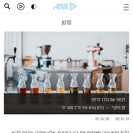
סרטן
לבחור את הדרך לריפוי
סך חלקיי
גלית גורא-עיני
וד"ר מוטי לוי
01:36:30
08.01.18
גלית גורא-עיני מארחת את ג'ון ג'יקובס, אלון יעקובי ורבקה לביא