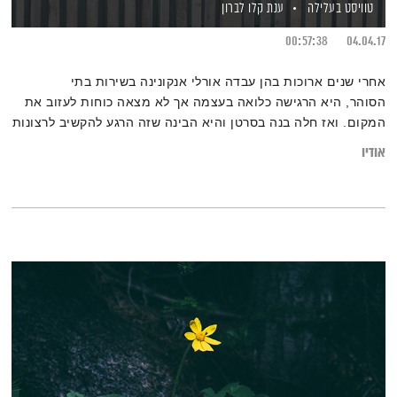
טוויסט בעלילה
ענת קלו לברון
00:57:38
04.04.17
אחרי שנים ארוכות בהן עבדה אורלי אנקונינה בשירות בתי
הסוהר, היא הרגישה כלואה בעצמה אך לא מצאה כוחות לעזוב את
המקום. ואז חלה בנה בסרטן והיא הבינה שזה הרגע להקשיב לרצונות
שלה ולהתמסר לשיקום המשפחה הפרטית שלה. היא עזבה את
אודיו
שירותי בתי הסוהר, עברה לצד שיושב מהעבר השני של הגדר וכיום
היא מעבירה סדנאות צמיחה והעצמה לנשות האסירים