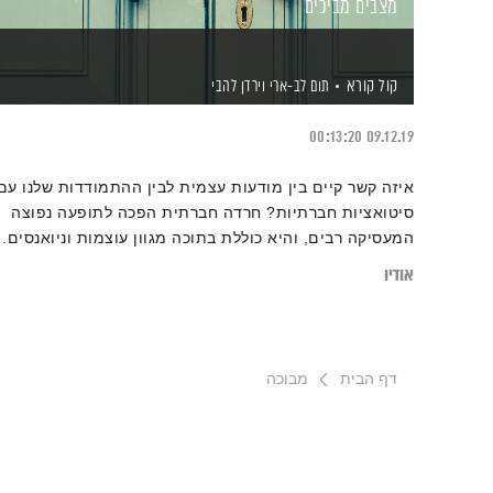
מצבים מביכים
קול קורא
תום לב-ארי
וירדן להבי
00:13:20
09.12.19
איזה קשר קיים בין מודעות עצמית לבין ההתמודדות שלנו עם
סיטואציות חברתיות? חרדה חברתית הפכה לתופעה נפוצה
המעסיקה רבים, והיא כוללת בתוכה מגוון עוצמות וניואנסים.
לעיתים מדובר בלחץ ובהתרגשות טבעית מהליכה אל הלא
אודיו
נודע, אך במקרים אחרים היא עלולה למנוע מאיתנו לנהל
אורח חיים סדיר ונינוח. מה ניתן לעשות בנידון? וכיצד נוכל
לגרום לשינוי על ידי שחרור דפוסי חשיבה והתנהגות
דף הבית
מבוכה