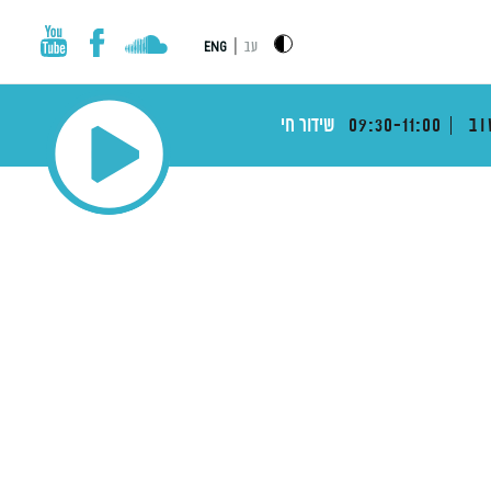
|
עב
ENG
וב
09:30-11:00
שידור חי