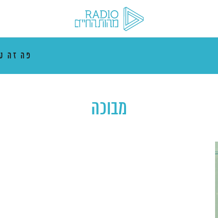
פה זה ט
מבוכה