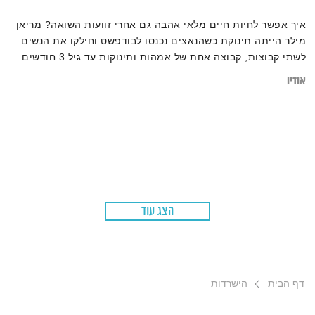
איך אפשר לחיות חיים מלאי אהבה גם אחרי זוועות השואה? מריאן
מילר הייתה תינוקת כשהנאצים נכנסו לבודפשט וחילקו את הנשים
לשתי קבוצות; קבוצה אחת של אמהות ותינוקות עד גיל 3 חודשים
וקבוצה שנייה של כל השאר. למרות שהייתה בת 9 חודשים החליטה
אודיו
אמה להיעמד בקבוצה הראשונה ובכך הצילה את חייה. בעדותה
מספרת מריאן ״אמא שלי הצילה אותי דרך אלפי נסים אבל את
הזוועה חייבים לשתף״
הצג עוד
דף הבית
הישרדות