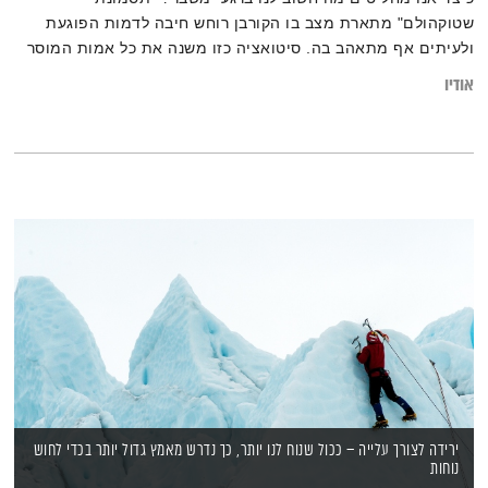
שטוקהולם" מתארת מצב בו הקורבן רוחש חיבה לדמות הפוגעת
ולעיתים אף מתאהב בה. סיטואציה כזו משנה את כל אמות המוסר
והערכים, ויוצרת מצב בו מחוות קטנות של אדיבות, כמו מתן אוכל,
אודיו
מעוררות תגובה של הוקרת תודה על מתנת החיים. מי קובע מה
באמת חשוב לנו? והאם כל החלטה יומיומית נשענת על הצורך
לשרוד?
ירידה לצורך עלייה – ככול שנוח לנו יותר, כך נדרש מאמץ גדול יותר בכדי לחוש
נוחות