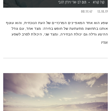
קול קורא
תום לב-ארי
וירדן להבי
00:11:47
13.10.19
שפע הוא אחד המאפיינים המרכזיים של העת הנוכחית, והוא עוטף
אותנו בתחושה מתעתעת של חופש בחירה: מצד אחד, עם גודל
ההיצע גדלה גם יכולת הבחירה, ומצד שני, היכולת לסרב לשפע
הולכת ומיטשטשת. מתי מדובר בבחירה אמיתית, ומתי אנו נשבים
אודיו
בנוחות ומוצאים עצמנו בכלוב של זהב? והאם הימנעות מבוקרת היא
המפתח להוקרת תודה על מה שיש?