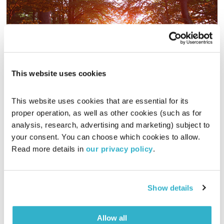
This website uses cookies
ספורט אלגנט – 30.1.19
ספורט אלגנט
ערן איתן
ולימור מזרחי
This website uses cookies that are essential for its 
proper operation, as well as other cookies (such as for 
00:39:10
30.01.19
analysis, research, advertising and marketing) subject to 
your consent. You can choose which cookies to allow. 
"האמונה נותנת לי את הכוח לנצח", כך אומרת האצנית ביטי דויטש,
Read more details in 
our privacy policy
.
חרדית ואמא לחמישה אשר זכתה לאחרונה בתואר אלופת ישראל
בחצי מרתון. בראיון ל"ספורט אלגנט" היא מספרת על חיי המשפחה
לצד ההצלחה הספורטיבית, ועל העוצמה שהיא שואבת מגידול
אודיו
הילדים כמנוף לצמיחה והתפתחות.
Show details
Allow all