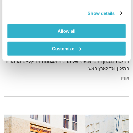
Show details
רוח על המים – 2.2.19
רוח על המים
רובן להב
Allow all
02:00:33
02.02.19
Customize
רובן להב מנגן רשימת השמעה אוריינטאלית חוצת יבשות וימים
הנוגעת במגוון רחב וצבעוני של מדינות וסגנונות מוזיקליים מהמזרח
התיכון ועד לארץ האש
אודיו