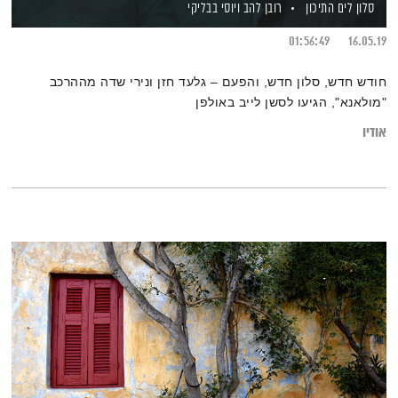
סלון לים התיכון
רובן להב
ויוסי בבליקי
01:56:49
16.05.19
חודש חדש, סלון חדש, והפעם – גלעד חזן ונירי שדה מההרכב
"מולאנא", הגיעו לסשן לייב באולפן
אודיו