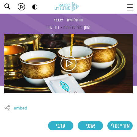
רוח על המים – 12.1.19
מתוך:
רוח על המים
רובן להב
embed
אוריינטלי
אתני
ערבי