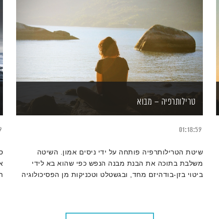
טרילותרפיה – מבוא
9
01:18:59
שיטת הטרילותרפיה פותחה על ידי ניסים אמון. השיטה
ס
משלבת בתוכה את הבנת מבנה הנפש כפי שהוא בא לידי
א
ביטוי בזן-בודהיזם מחד, ובגשטלט וטכניקות מן הפסיכולוגיה
המ
המערבית מאידך. הטיפול הטרילותרפי מתבסס על ההבנה כי
מקור חוסר הנוחות שאנו חווים הינו פנימי ולא חיצוני, והוא
נובע מהפער והמתח בין שתי גישות שונות למציאות שאנו