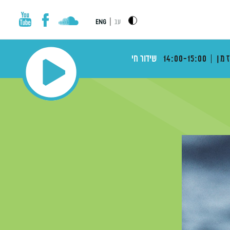
|
עב
ENG
מן
14:00-15:00
שידור חי