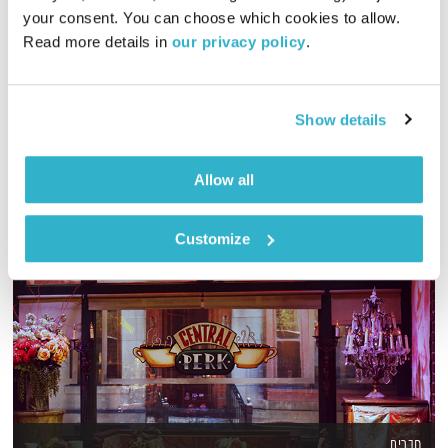
your consent. You can choose which cookies to allow. 
פה זה טוב יוצאת לטיול ישראלי בשנות ה-70/80/90… מוזמנים
Read more details in 
our privacy policy
.
להצטרף
אודיו
Show details
Allow all
Customize
חברים