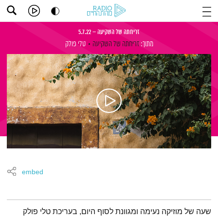
זריחתה של השקיעה – 5.7.22
מתוך:
זריחתה של השקיעה
טלי פולק
embed
תמצית הפודקאסט
שעה של מוזיקה נעימה ומגוונת לסוף היום, בעריכת טלי פולק