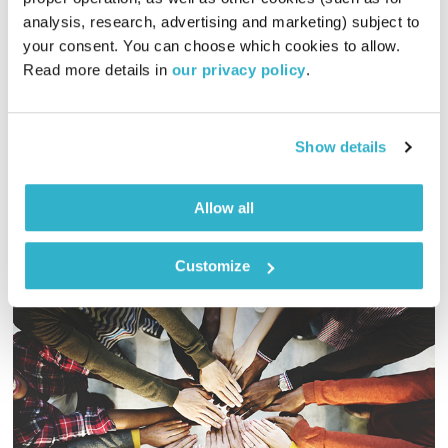
00:56:22
29.10.17
analysis, research, advertising and marketing) subject to 
your consent. You can choose which cookies to allow. 
אסי זגדון ונטאלי בן דוד מנסים לענות על שאלות שמעסיקות את
Read more details in 
our privacy policy
.
כולנו: האם ניתן לשלוט ברגשות מאמללים? האם גם מי שעושה דרך
רוחנית יכול לחוות רגרסיה? ואיך מתמודדים עם זה?
אודיו
Show details
Allow all
Customize