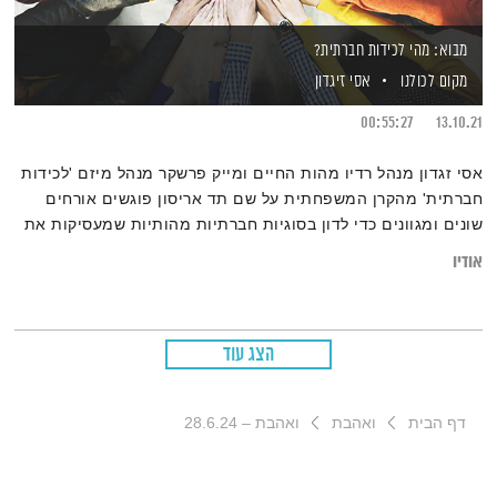
מבוא: מהי לכידות חברתית?
מקום לכולנו
אסי זיגדון
00:55:27
13.10.21
אסי זגדון מנהל רדיו מהות החיים ומייק פרשקר מנהל מיזם 'לכידות
חברתית' מהקרן המשפחתית על שם תד אריסון פוגשים אורחים
שונים ומגוונים כדי לדון בסוגיות חברתיות מהותיות שמעסיקות את
כולנו ומתוך רצון לחזק את אזרחותנו המשותפת. והיום פרק ראשון:
אודיו
מהי לכידות חברתית?
הצג עוד
דף הבית
ואהבת
ואהבת – 28.6.24