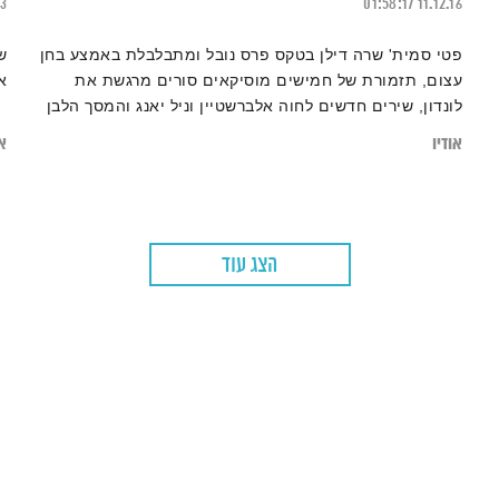
23
01:58:17
11.12.16
פטי סמית' שרה דילן בטקס פרס נובל ומתבלבלת באמצע בחן
ש
עצום, תזמורת של חמישים מוסיקאים סורים מרגשת את
א
לונדון, שירים חדשים לחוה אלברשטיין וניל יאנג והמסך הלבן
באולפן (!)
אודיו
או
הצג עוד