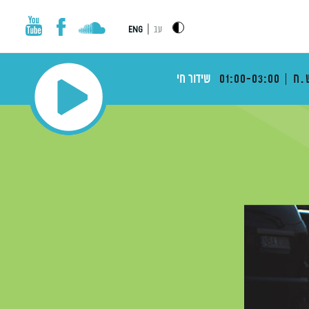
|
עב
ENG
.ח
01:00-03:00
שידור חי