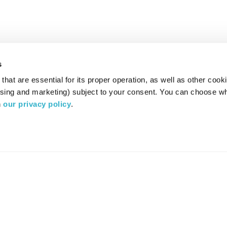
s
hat are essential for its proper operation, as well as other cooki
ising and marketing) subject to your consent. You can choose wh
 
our privacy policy
.
רדיו מהות החיים משדר ב:
ערוץ 87
YES
סלקום
TV
TUNE IN