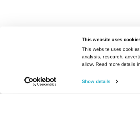
This website uses cookie
This website uses cookies t
analysis, research, advert
allow. Read more details in
Show details