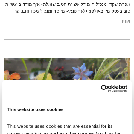
אפרת שקד, מנכ"לית מודל עשיית הטוב שואלת- איך מודדים עשיית
טוב בעסקים? באולפן: גלעד טנאי- מייסד ומנכ"ל מכון ERI, קרן
לביא- מנהלת מחלקת התנדבות לעסקים בעמותת רוח טובה
אודיו
ודניאלה פרוסקי שיאון- סמנכ"לית תקשורת וקיימות בלוריאל ישראל
This website uses cookies
This website uses cookies that are essential for its 
אחת ששומעת – 18.7.19
proper operation, as well as other cookies (such as for 