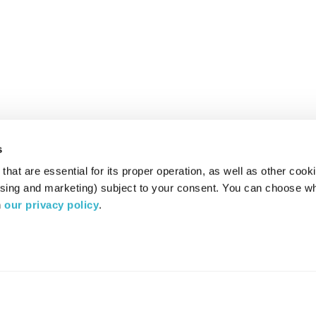
s
hat are essential for its proper operation, as well as other cooki
ising and marketing) subject to your consent. You can choose wh
 
our privacy policy
.
רדיו מהות החיים משדר ב: