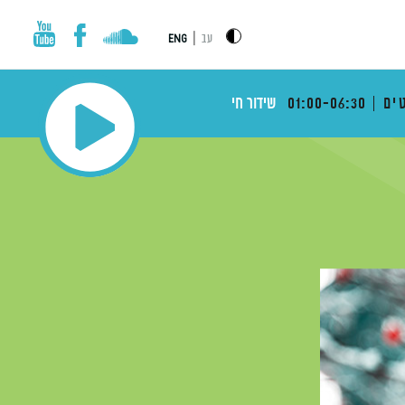
|
עב
ENG
ים
01:00-06:30
שידור חי