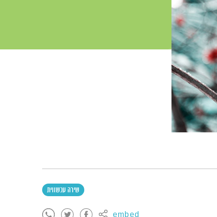
שירה עכשווית
embed