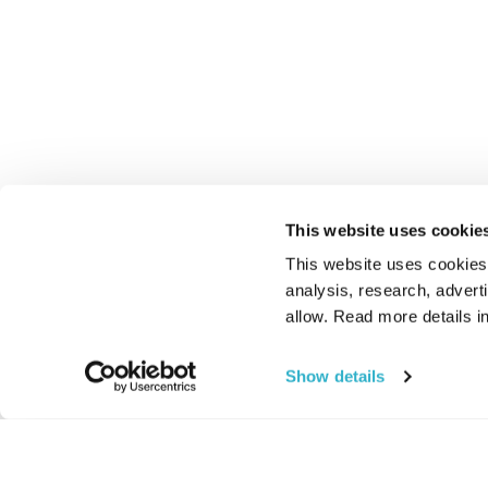
This website uses cookie
This website uses cookies t
analysis, research, advert
allow. Read more details in
Show details