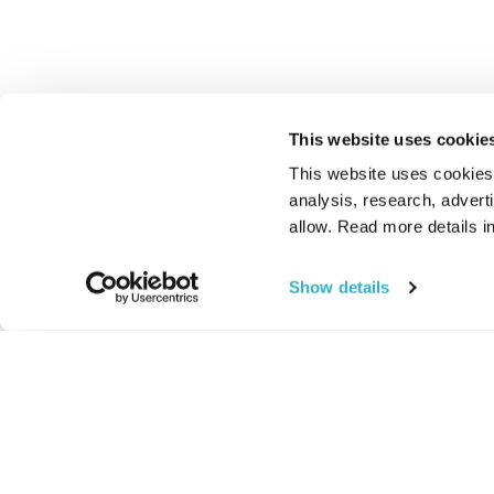
This website uses cookie
This website uses cookies t
analysis, research, advert
allow. Read more details in
Show details