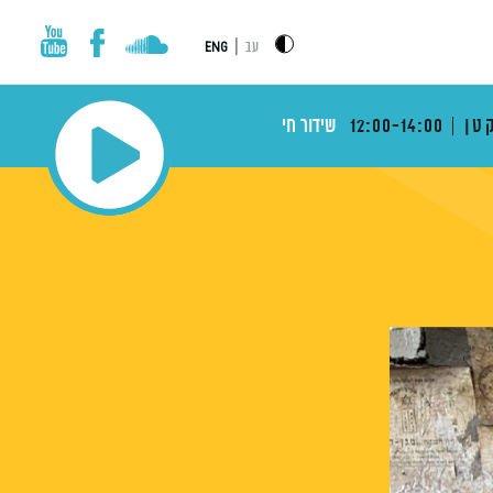
|
עב
ENG
טן
12:00-14:00
שידור חי