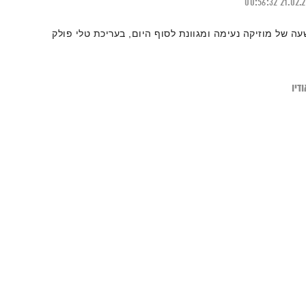
00:56:32
21.02.
עה של מוזיקה נעימה ומגוונת לסוף היום, בעריכת טלי פולק
דיו