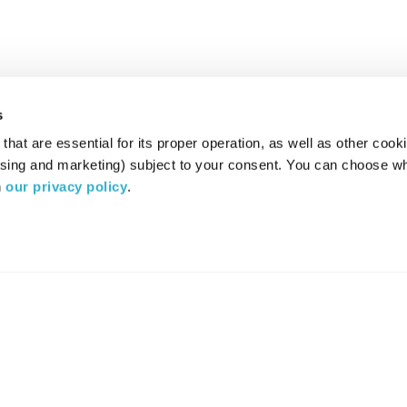
s
hat are essential for its proper operation, as well as other cooki
ising and marketing) subject to your consent. You can choose wh
 
our privacy policy
.
רדיו מהות החיים משדר ב:
ערוץ 87
YES
סלקום
TV
TUNE IN