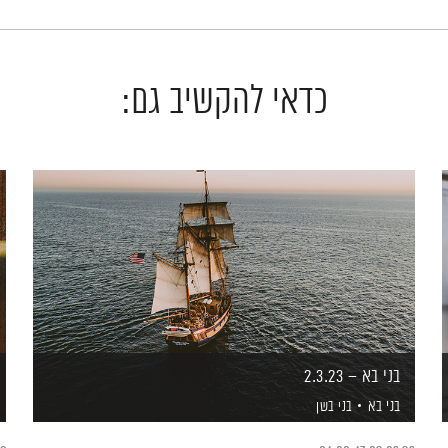
כדאי להקשיב גם:
בני בא – 2.3.23
בני בא
בני בשן