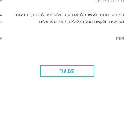
19
01:00:17
02.03.23
בני בשן מנסה לעשות לו ולנו טוב. ולהרחיב לבבות, תודעות
ג
ושבילים. ולקשט הכל בצלילים. יופי. טפו עלינו
מ
אודיו
או
הצג עוד