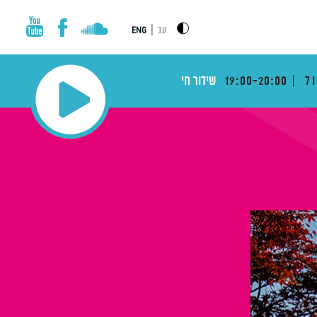
|
עב
ENG
ול
19:00-20:00
שידור חי