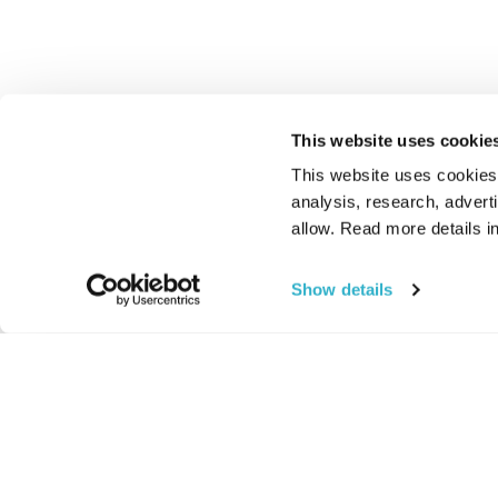
This website uses cookie
This website uses cookies t
analysis, research, advert
allow. Read more details in
Show details