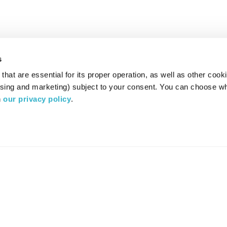
s
hat are essential for its proper operation, as well as other cooki
ising and marketing) subject to your consent. You can choose wh
 
our privacy policy
.
רדיו מהות החיים משדר ב:
ערוץ 87
YES
סלקום
TV
TUNE IN