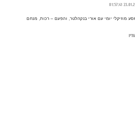
01:57:41
23.01.
סע מוזיקלי יומי עם אורי בנקהלטר, והפעם – רכות, מנחם
דיו