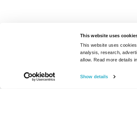
This website uses cookie
This website uses cookies t
analysis, research, advert
allow. Read more details in
Show details