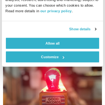
מנועים קדימה
גלית גורא-עיני
your consent. You can choose which cookies to allow. 
00:59:31
15.06.22
Read more details in 
our privacy policy
.
כל יום בדרך הביתה – שעה של מוזיקה מעולה בעריכתה ובהגשתה
של גלית גורא-עיני
Show details
אודיו
Allow all
Customize