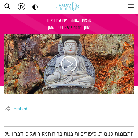
כה אמר הבודהה – יש רק ירח אחד
מתוך:
תרגול יומי
ניסים אמון
embed
תמצית הפודקאסט
התבוננות פנימית, סיפורים ותובנות ברוח המקור ועל פי דבריו של