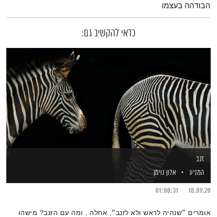
הבודהה בעצמו
כדאי להקשיב גם:
זנב
המניע
אלון נוימן
01:00:31
18.09.20
אומרים ״שנהיה לראש ולא לזנב״, אחלה , ומה עם הזנב? מישהו