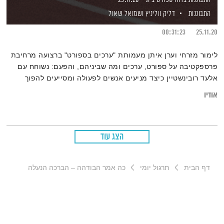
התבוננות
דליק ווליניץ
ושמואל שאול
00:31:23
25.11.20
לימור מזרחי וערן איתן מעמותת "ערכים בספורט" ברצועה מרחיבת
פרספקטיבה על ספורט, ערכים ומה שביניהם, והפעם: נשוחח עם
אלעד רובינשטיין כיצד מניעים אנשים לפעולה ומסייעים להפוך
הזדמנויות למציאות. מוזמנות ומוזמנים לצפות, להגיב, להשתתף
אודיו
ובעיקר להתבונן
הצג עוד
דף הבית
תרגול יומי
כה אמר הבודהה – הברכה הנעלה