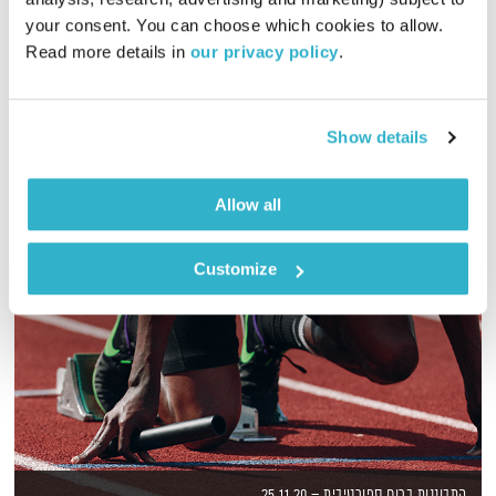
01:29:45
03.11.25
your consent. You can choose which cookies to allow. 
Read more details in 
our privacy policy
.
יום שני של מוזיקה, עם לירון תאני
אודיו
Show details
Allow all
Customize
התבוננות ברוח ספורטיבית – 25.11.20