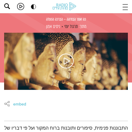
כה אמר הבודהה – הברכה הנעלה
מתוך:
תרגול יומי
ניסים אמון
embed
תמצית הפודקאסט
התבוננות פנימית, סיפורים ותובנות ברוח המקור ועל פי דבריו של