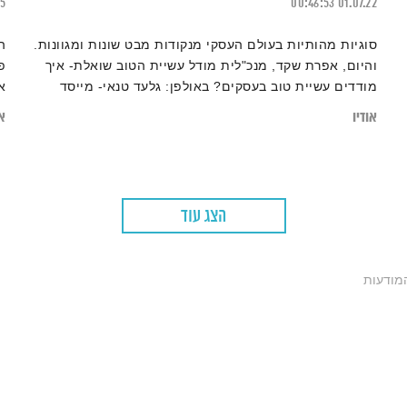
15
00:46:53
01.07.22
סוגיות מהותיות בעולם העסקי מנקודות מבט שונות ומגוונות.
ה
והיום, אפרת שקד, מנכ"לית מודל עשיית הטוב שואלת- איך
פ
מודדים עשיית טוב בעסקים? באולפן: גלעד טנאי- מייסד
א
ומנכ"ל מכון ERI, קרן לביא- מנהלת מחלקת התנדבות
אודיו
או
לעסקים בעמותת רוח טובה ודניאלה פרוסקי שיאון- סמנכ"לית
תקשורת וקיימות בלוריאל ישראל
הצג עוד
מודעות