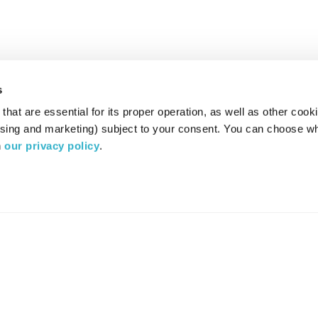
s
hat are essential for its proper operation, as well as other cooki
ising and marketing) subject to your consent. You can choose wh
 
our privacy policy
.
רדיו מהות החיים משדר ב:
ערוץ 87
YES
סלקום
TV
TUNE IN