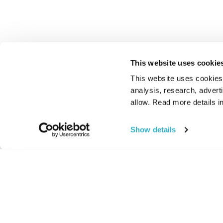
This website uses cookie
This website uses cookies t
analysis, research, advert
allow. Read more details in
Show details