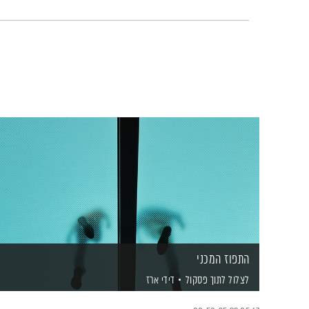
התפוז המכני
לצלול לתוך פסקול
דידי ארז