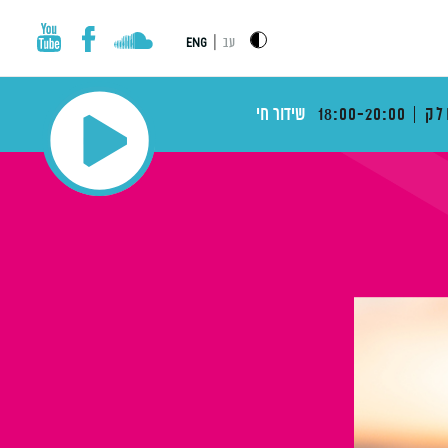
|
עב
ENG
לק
18:00-20:00
שידור חי