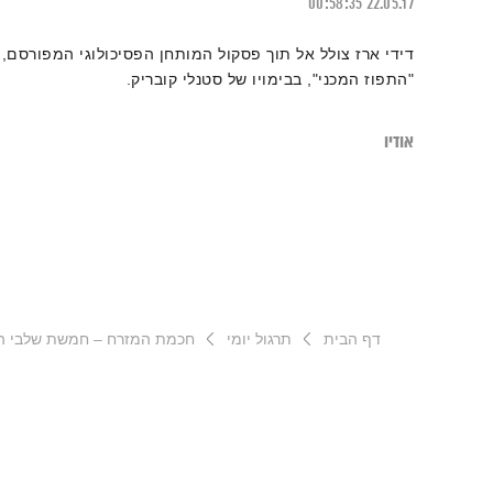
00:58:35
22.05.17
דידי ארז צולל אל תוך פסקול המותחן הפסיכולוגי המפורסם,
"התפוז המכני", בבימויו של סטנלי קובריק.
אודיו
דף הבית
תרגול יומי
חכמת המזרח – חמשת שלבי ה