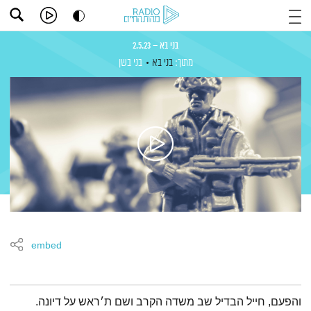
בני בא – 2.5.23
מתוך:
בני בא
בני בשן
embed
תמצית הפודקאסט
והפעם, חייל הבדיל שב משדה הקרב ושם ת׳ראש על דיונה.