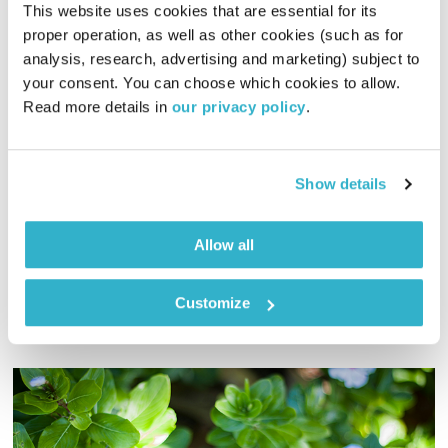
This website uses cookies that are essential for its 
proper operation, as well as other cookies (such as for 
דניאל קריאף באולפן
analysis, research, advertising and marketing) subject to 
your consent. You can choose which cookies to allow. 
הדיבור של אליוט
אליוט
Read more details in 
our privacy policy
.
01:59:06
14.10.18
אליוט מארחת את דניאל קריאף (טיפקס, ארמון בזמן ועוד) עם
Show details
חומרים מקריירת הסולו שלה. בשעה הראשונה מוזיקה חדשה
ומעולה
Allow all
אודיו
Customize