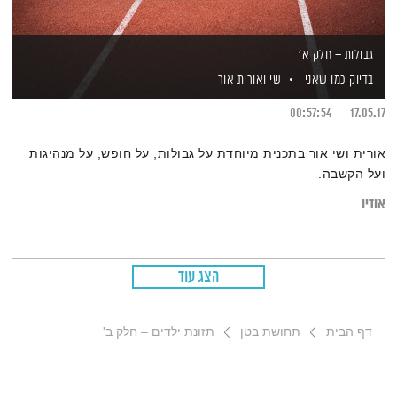
גבולות – חלק א'
בדיוק כמו שאני
שי ואורית אור
00:57:54
17.05.17
אורית ושי אור בתכנית מיוחדת על גבולות, על חופש, על מנהיגות
ועל הקשבה.
אודיו
הצג עוד
דף הבית
תחושת בטן
תזונת ילדים – חלק ב'