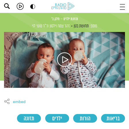
תזונת ילדים – חלק ב'
מתוך:
תחושת בטן
זהר צמח וילסון
וד"ר מוטי לוי
embed
בריאות
הורות
ילדים
תזונה