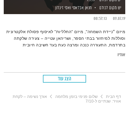
יש מקום לכולם
חנאן אבלאסי
ואסי זיגדון
00:57:13
09.07.19
מיזם ״ניידת השמחה", מיזם "החלליות" לאיסוף פסולת אלקטרונית
וסוללות למיחזור בבתי הספר, ושריהאן עטייה – צעירה שלקתה
בתרדמת, התעוררה כנכה ומרצה כעת בעד חשיבה חיובית
אודיו
הצג עוד
דף הבית
שלום פנימי בזמן מלחמה
אורך נשימה – לקחת
אוויר: שנתיים ל-7/10