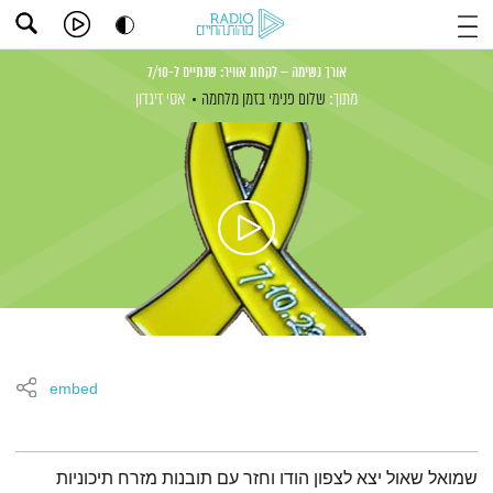
אורך נשימה – לקחת אוויר: שנתיים ל-7/10
מתוך:
שלום פנימי בזמן מלחמה
אסי זיגדון
embed
תמצית הפודקאסט
שמואל שאול יצא לצפון הודו וחזר עם תובנות מזרח תיכוניות