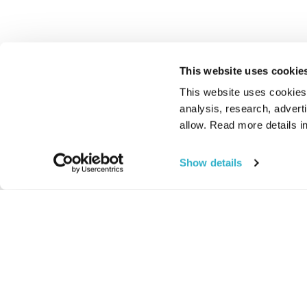
This website uses cookie
This website uses cookies t
analysis, research, advert
allow. Read more details in
Show details