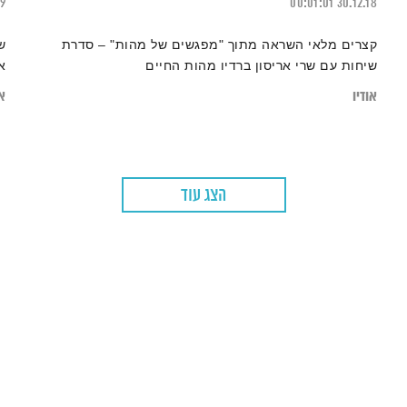
19
00:01:01
30.12.18
קצרים מלאי השראה מתוך "מפגשים של מהות" – סדרת
ש
שיחות עם שרי אריסון ברדיו מהות החיים
א
אודיו
או
הצג עוד