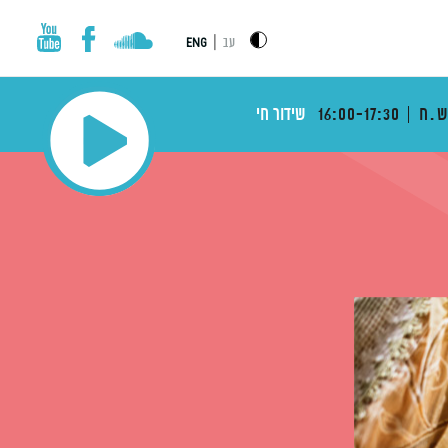
|
עב
ENG
ש.ח
16:00-17:30
שידור חי