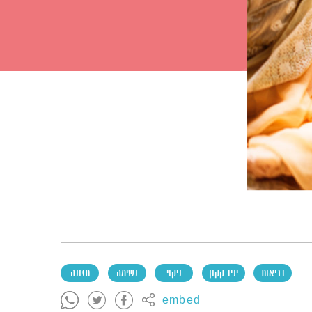
בריאות
יניב קקון
ניקוי
נשימה
תזונה
embed