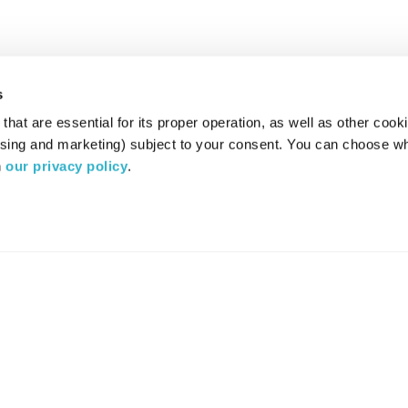
s
hat are essential for its proper operation, as well as other cooki
ising and marketing) subject to your consent. You can choose wh
 
our privacy policy
.
רדיו מהות החיים משדר ב:
ערוץ 87
YES
סלקום
TV
TUNE IN