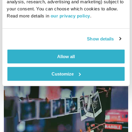
analysis, research, advertising and marketing) subject to 
יריב גוטליב בדרכים
יריב גוטליב
your consent. You can choose which cookies to allow. 
Read more details in 
our privacy policy
.
00:57:38
10.02.19
יריב גוטליב לוקח אתכם למקומות חדשים מסביב לעולם, והפעם –
ליסבון – חלק ב'
Show details
אודיו
Allow all
Customize