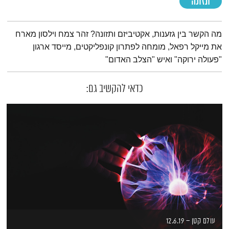
תזונה
תמצית הפודקאסט
מה הקשר בין גזענות, אקטיביזם ותזונה? זהר צמח וילסון מארח
את מייקל רפאל, מומחה לפתרון קונפליקטים, מייסד ארגון
"פעולה ירוקה" ואיש "הצלב האדום"
כדאי להקשיב גם:
עולם קטן – 12.6.19