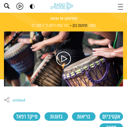
הפוליטיקה של התזונה
מתוך:
תחושת בטן
זהר צמח וילסון
וד"ר מוטי לוי
embed
אקטיביזם
בריאות
גזענות
מייקל רפאל