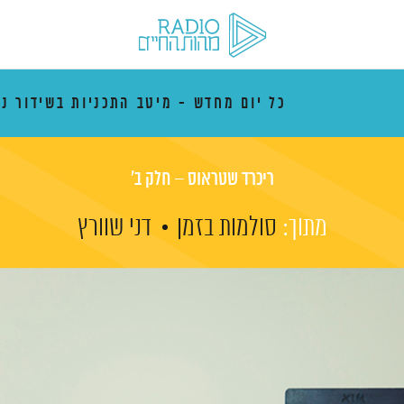
כל יום מחדש - מיטב התכניות בשידור נ
ריכרד שטראוס – חלק ב'
מתוך:
סולמות בזמן
דני שוורץ