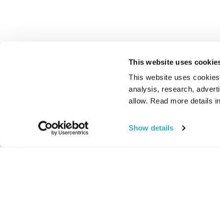
This website uses cookie
This website uses cookies t
analysis, research, advert
allow. Read more details in
Show details