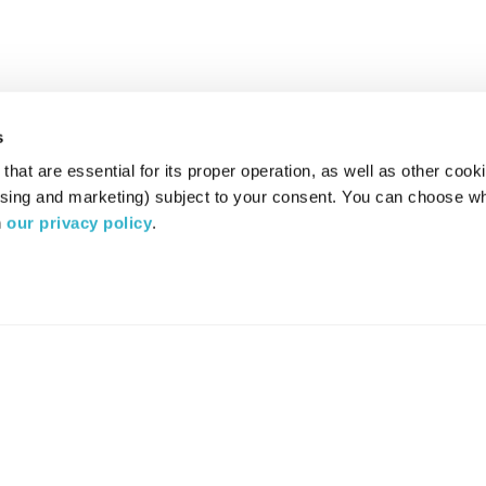
s
hat are essential for its proper operation, as well as other cooki
ising and marketing) subject to your consent. You can choose wh
 
our privacy policy
.
רדיו מהות החיים משדר ב:
ערוץ 87
YES
סלקום
TV
TUNE IN