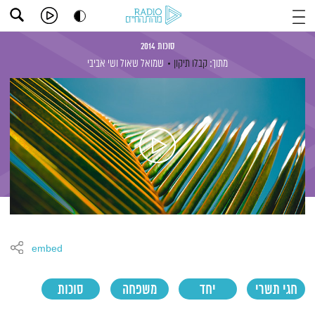
סוכות 2014
מתוך:
קבלו תיקון
שמואל שאול
ושי אביבי
embed
חגי תשרי
יחד
משפחה
סוכות