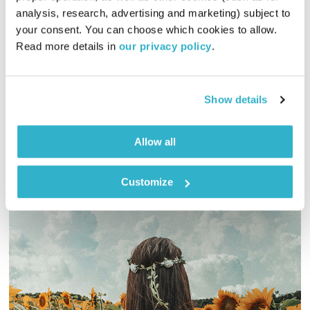
analysis, research, advertising and marketing) subject to 
בחברה טובה
דנה דבורין
ואמיר פרי
your consent. You can choose which cookies to allow. 
01:01:22
02.01.19
Read more details in 
our privacy policy
.
האם ויתור הוא שלילי הוא חיובי? האם אנחנו מוותרים מתוך רצון או
מתוך חוסר ברירה? דנה דבורין ואמיר פרי בשעה זוגית על ויתור
Show details
אודיו
Allow all
Customize