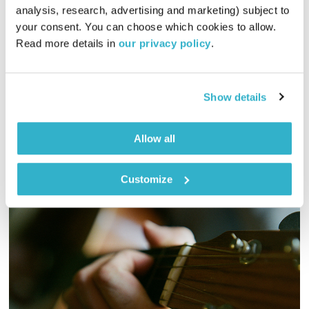
שיחות טרנספורמטיביות – 4.1.16
analysis, research, advertising and marketing) subject to 
שיחות טרנספורמטיביות
אסי זיגדון
ונטאלי בן דוד
your consent. You can choose which cookies to allow. 
Read more details in 
our privacy policy
.
00:57:03
04.01.16
אסי זיגדון ונטאלי בן דוד משוחחים על החיים, כאן ועכשיו
Show details
אודיו
Allow all
Customize