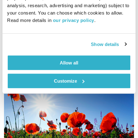
מנועים קדימה
גלית גורא-עיני
analysis, research, advertising and marketing) subject to 
01:00:14
12.04.22
your consent. You can choose which cookies to allow. 
Read more details in 
our privacy policy
.
כל יום בדרך הביתה – שעה של מוזיקה מעולה בעריכתה ובהגשתה
של גלית גורא-עיני
אודיו
Show details
Allow all
Customize