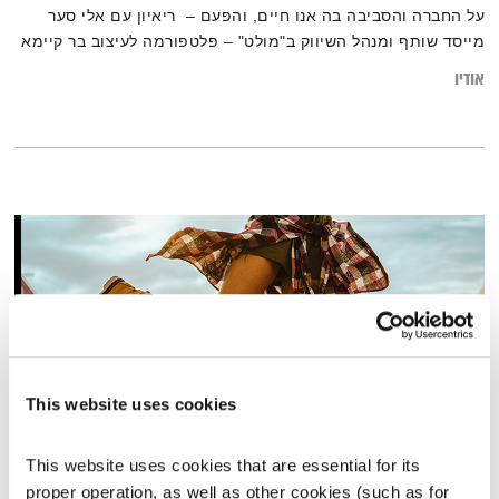
על החברה והסביבה בה אנו חיים, והפעם – ריאיון עם אלי סער
מייסד שותף ומנהל השיווק ב"מולט" – פלטפורמה לעיצוב בר קיימא
שמשתמשת במשטחי עץ משומשים ומייצרת מהם רהיטים
אודיו
באמצעות סדנאות שונות. במהלך הפעילות שלה בשנת 2021 חסכה
מולט כמות עצים של יער קטן
This website uses cookies
This website uses cookies that are essential for its 
מנועים קדימה – 12.4.22
proper operation, as well as other cookies (such as for 