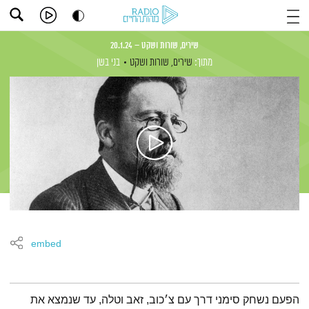
שירים, שורות ושקט – 20.1.24
מתוך:
שירים, שורות ושקט
בני בשן
embed
תמצית הפודקאסט
הפעם נשחק סימני דרך עם צ׳כוב, זאב וטלה, עד שנמצא את