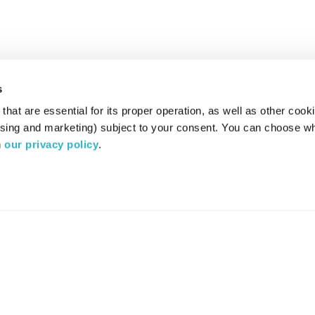
s
hat are essential for its proper operation, as well as other cooki
ising and marketing) subject to your consent. You can choose wh
 
our privacy policy
.
רדיו מהות החיים משדר ב:
ערוץ 87
YES
סלקום
TV
TUNE IN