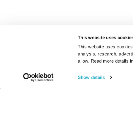
This website uses cookie
This website uses cookies t
analysis, research, advert
allow. Read more details in
Show details