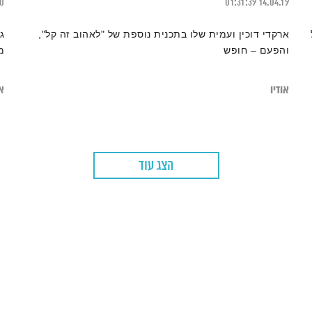
20
01:31:39
14.04.19
ארקדי דוכין ועמית שלו בתכנית נוספת של "לאהוב זה קל",
ג
והפעם – חופש
מ
אודיו
או
הצג עוד