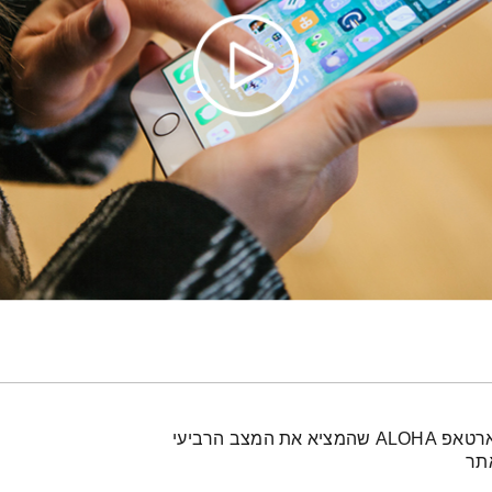
תמיכה טכנית מסכמת עונה ומארחת באולפן את הסטארטאפ ALOHA שהמציא את המצב הרביעי
תר