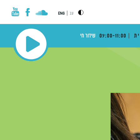
|
עב
ENG
ית
09:00-11:00
שידור חי