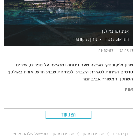
אביב זמר באולפן
השראה. עכשיו
שרון זליקובסקי
01:02:02
26.08.17
שרון זליקובסקי מגישה שעה נינוחה ומרגיעה על ספרים, שירים,
סרטים ושיחות לסגירת השבוע ולפתיחת שבוע חדש. אורח באולפן:
השחקן והמשורר אביב זמר.
אודיו
הצג עוד
דף הבית
שירים מכאן
שירים מכאן – ספיישל שלמה ארצי