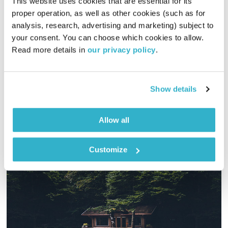
This website uses cookies that are essential for its 
proper operation, as well as other cookies (such as for 
גוספל
analysis, research, advertising and marketing) subject to 
טיול שבת
מיכל גפן
your consent. You can choose which cookies to allow. 
00:03:06
23.12.17
Read more details in 
our privacy policy
.
מיכל גפן מזמינה אתכם לשעתיים של מוזיקה שמגיעה מכל קצווי
תבל ונכנסת ישר ללב. והפעם – ספיישל גוספל
Show details
אודיו
Allow all
Customize