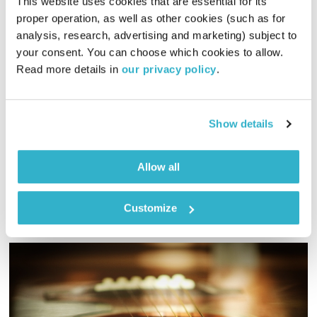
This website uses cookies that are essential for its 
proper operation, as well as other cookies (such as for 
רוח על המים – Dj Salam
analysis, research, advertising and marketing) subject to 
אוריינטלי גלובלי
רובן להב
your consent. You can choose which cookies to allow. 
02:00:35
26.06.21
Read more details in 
our privacy policy
.
רובן להב (בלאק לולו) מציג – "אוריינטלי גלובלי" סדרה מיוחדת בה
הוא מארח דיג'ייז, מוזיקאים וסלקטורים מרחבי העולם עם
Show details
פרספקטיבה אישית ומרעננת על צלילי המזרח הכי קרוב, והפעם –
Dj Salam (צרפת)
אודיו
Allow all
Customize