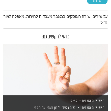
שירה
תמצית הפודקאסט
על שירים ושירה העוסקים במעבר מעבדות לחירות, מאפלה לאור
גדול.
כדאי להקשיב גם:
השלישייה הסודית – 19.9.21
השלישייה הסודית
גליה גלעדי,
לירון תאני
ואמיר פרי