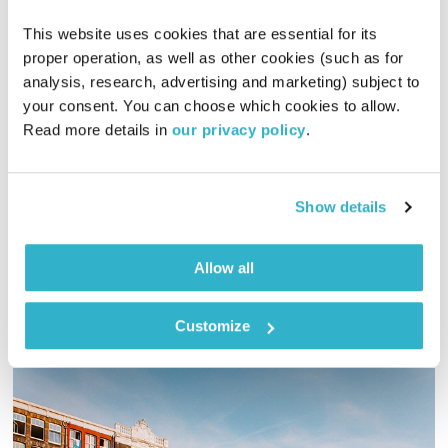
This website uses cookies that are essential for its 
proper operation, as well as other cookies (such as for 
אובססיות – חלק א'
analysis, research, advertising and marketing) subject to 
your consent. You can choose which cookies to allow. 
בחברה טובה
דנה דבורין
ואמיר פרי
Read more details in 
our privacy policy
.
01:00:33
06.03.19
דנה דבורין ואמיר פרי משוחחים על אובססיות – מאין הן נובעות,
Show details
כיצד הן משרתות אותנו ואיך אפשר להיפטר מהן?!
אודיו
Allow all
Customize