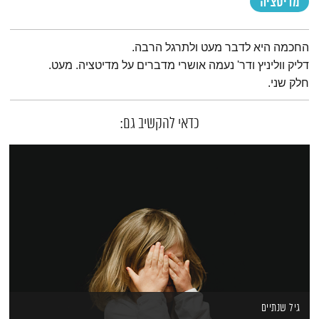
מדיטציה
תמצית הפודקאסט
החכמה היא לדבר מעט ולתרגל הרבה.
דליק ווליניץ ודר' נעמה אושרי מדברים על מדיטציה. מעט.
חלק שני.
כדאי להקשיב גם:
גיל שנתיים