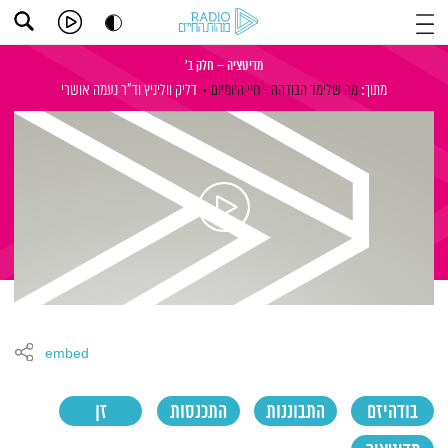
מדיטציה – חלק ב'
מתוך:
מה שלימד הבודהה - חיי היומיום
דליק ווליניץ
וד"ר נעמה אושרי
embed
בודהיזם
התבוננות
התכנסות
זן