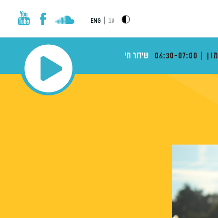
|
עב
ENG
ון
06:30-07:00
שידור חי