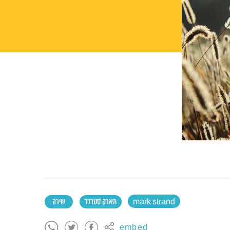
mark strand
מארק סטרנד
שירה
embed