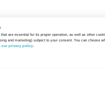
s
hat are essential for its proper operation, as well as other cooki
ising and marketing) subject to your consent. You can choose wh
 
our privacy policy
.
רדיו מהות החיים משדר ב:
ערוץ 87
YES
סלקום
TV
TUNE IN