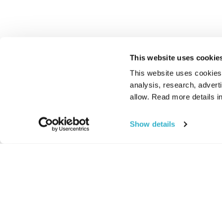
This website uses cookie
This website uses cookies t
analysis, research, advert
allow. Read more details in
Show details