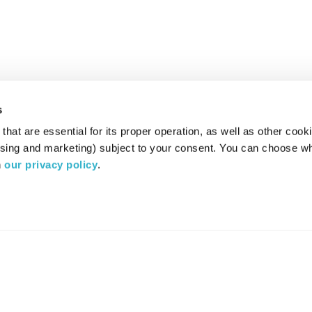
s
hat are essential for its proper operation, as well as other cooki
ising and marketing) subject to your consent. You can choose wh
 
our privacy policy
.
רדיו מהות החיים משדר ב:
ערוץ 87
YES
סלקום
TV
TUNE IN