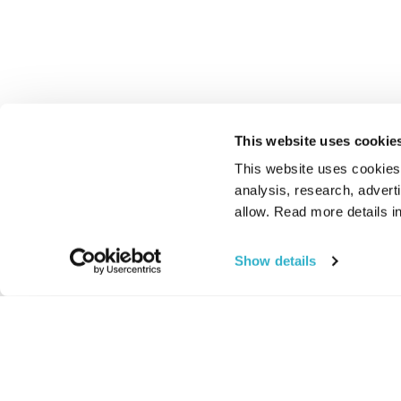
This website uses cookie
This website uses cookies t
analysis, research, advert
allow. Read more details in
Show details