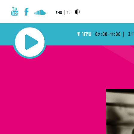
|
עב
ENG
וב
09:00-11:00
שידור חי